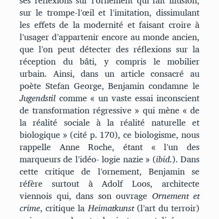
ses réflexions sur l’ornement qui fait illusion,
sur le trompe-l’œil et l’imitation, dissimulant
les effets de la modernité et faisant croire à
l’usager d’appartenir encore au monde ancien,
que l’on peut détecter des réflexions sur la
réception du bâti, y compris le mobilier
urbain. Ainsi, dans un article consacré au
poète Stefan George, Benjamin condamne le
Jugendstil
comme « un vaste essai inconscient
de transformation régressive » qui mène « de
la réalité sociale à la réalité naturelle et
biologique » (cité p. 170), ce biologisme, nous
rappelle Anne Roche, étant « l’un des
marqueurs de l’idéo- logie nazie » (
ibid
.). Dans
cette critique de l’ornement, Benjamin se
réfère surtout à Adolf Loos, architecte
viennois qui, dans son ouvrage
Ornement et
crime
, critique la
Heimatkunst
(l’art du terroir)