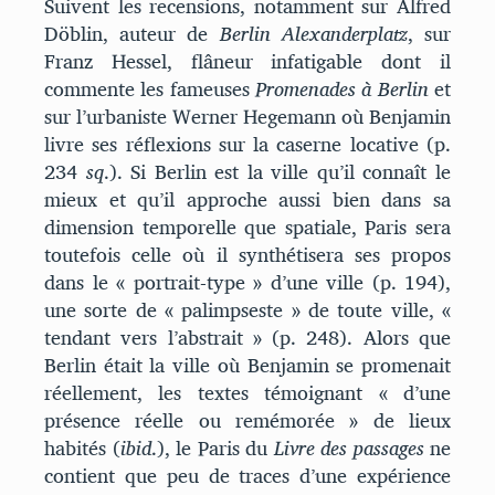
Suivent les recensions, notamment sur Alfred
Döblin, auteur de
Berlin Alexanderplatz
, sur
Franz Hessel, flâneur infatigable dont il
commente les fameuses
Promenades à Berlin
et
sur l’urbaniste Werner Hegemann où Benjamin
livre ses réflexions sur la caserne locative (p.
234
sq
.). Si Berlin est la ville qu’il connaît le
mieux et qu’il approche aussi bien dans sa
dimension temporelle que spatiale, Paris sera
toutefois celle où il synthétisera ses propos
dans le « portrait-type » d’une ville (p. 194),
une sorte de « palimpseste » de toute ville, «
tendant vers l’abstrait » (p. 248). Alors que
Berlin était la ville où Benjamin se promenait
réellement, les textes témoignant « d’une
présence réelle ou remémorée » de lieux
habités (
ibid
.), le Paris du
Livre des passages
ne
contient que peu de traces d’une expérience