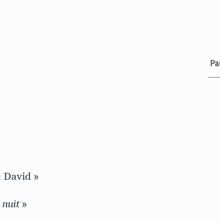
Pa
 David »
 nuit
»