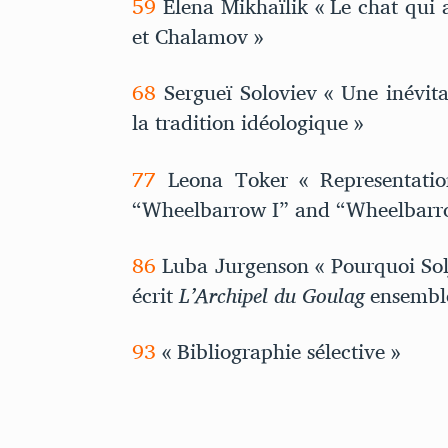
59
Elena Mikhaïlik « Le chat qui a
et Chalamov »
68
Sergueï Soloviev « Une inévit
la tradition idéologique »
77
Leona Toker « Representatio
“Wheelbarrow I” and “Wheelbarro
86
Luba Jurgenson « Pourquoi Solj
écrit
L’Archipel du Goulag
ensemble
93
« Bibliographie sélective »