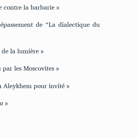
e
contre la barbarie »
dépassement de “La dialectique du
 de la lumière »
par les Moscovites »
m Aleykhem pour invité »
ia
»