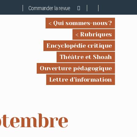
Commander la revue
Qui sommes-nous ?
Rubriques
Encyclopédie critique
Théâtre et Shoah
Ouverture pédagogique
Lettre d’information
ptembre