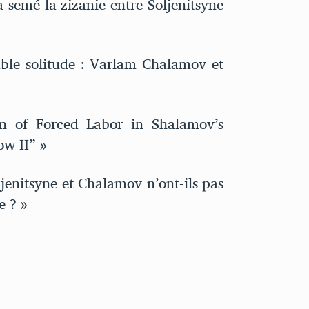
 semé la zizanie entre Soljenitsyne
able solitude : Varlam Chalamov et
n of Forced Labor in Shalamov’s
w II” »
enitsyne et Chalamov n’ont-ils pas
 ? »