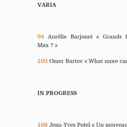
VARIA
94
Aurélie Barjonet « Grands fr
Max ? »
103
Omer Bartov « What more can 
IN PROGRESS
108
Jean-Yves Potel « Un nouveau 