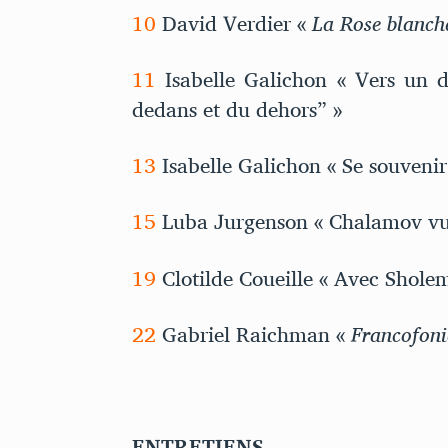
10
David Verdier «
La Rose blanch
11
Isabelle Galichon « Vers un 
dedans et du dehors” »
13
Isabelle Galichon « Se souvenir
15
Luba Jurgenson « Chalamov vu 
19
Clotilde Coueille « Avec Shole
22
Gabriel Raichman «
Francofon
ENTRETIENS