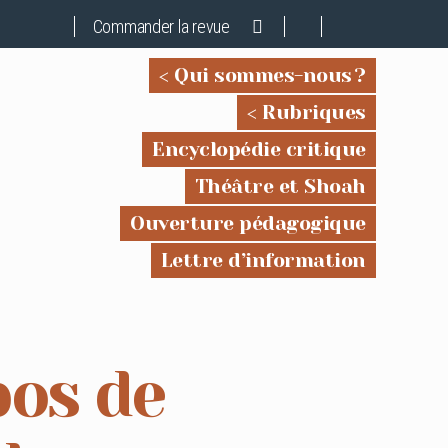
Commander la revue
Qui sommes-nous ?
Rubriques
Encyclopédie critique
Théâtre et Shoah
Ouverture pédagogique
Lettre d’information
os de