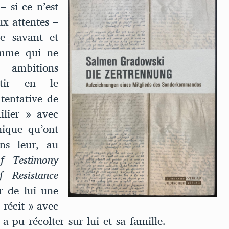
– si ce n’est
ux attentes –
e savant et
omme qui ne
 ambitions
estir en le
tentative de
ilier » avec
hique qu’ont
ns leur, au
f Testimony
f Resistance
r de lui une
récit » avec
a pu récolter sur lui et sa famille.