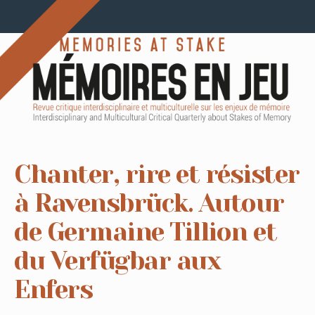
Chanter, rire et résister
à Ravensbrück. Autour
de Germaine Tillion et
du Verfügbar aux
Enfers