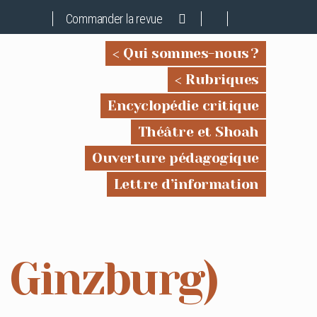
Commander la revue
Qui sommes-nous ?
Rubriques
Encyclopédie critique
Théâtre et Shoah
Ouverture pédagogique
Lettre d’information
o Ginzburg)