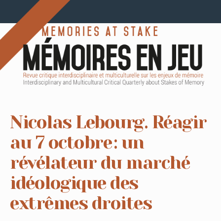
Nicolas Lebourg. Réagir
au 7 octobre : un
révélateur du marché
idéologique des
extrêmes droites