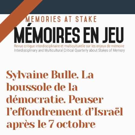
Sylvaine Bulle. La
boussole de la
démocratie. Penser
l’effondrement d’Israël
après le 7 octobre