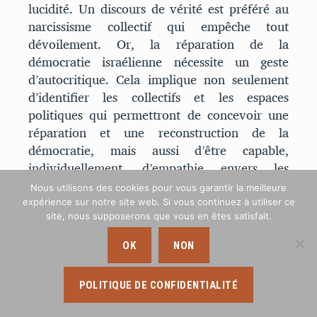
lucidité. Un discours de vérité est préféré au
narcissisme collectif qui empêche tout
dévoilement. Or, la réparation de la
démocratie israélienne nécessite un geste
d’autocritique. Cela implique non seulement
d’identifier les collectifs et les espaces
politiques qui permettront de concevoir une
réparation et une reconstruction de la
démocratie, mais aussi d’être capable,
individuellement, d’empathie envers les
expériences humaines qui diffèrent des
Nous utilisons des cookies pour vous garantir la meilleure
siennes. Autrement dit : conjuguer solidarité et
expérience sur notre site web. Si vous continuez à utiliser ce
critique, comme le préconisait Arendt cinq
site, nous supposerons que vous en êtes satisfait.
décennies auparavant.
OK
NON
LA FIN DE LA
POLITIQUE DE CONFIDENTIALITÉ
COEXISTENCE ?