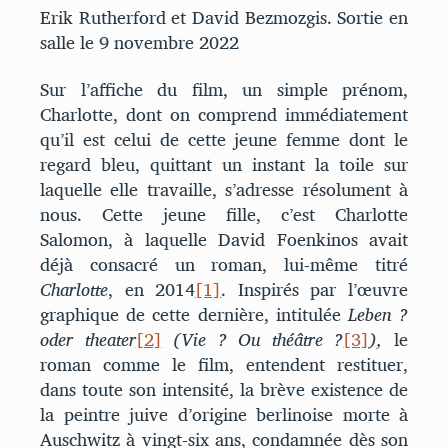
Erik Rutherford et David Bezmozgis. Sortie en
salle le 9 novembre 2022
Sur l’affiche du film, un simple prénom,
Charlotte, dont on comprend immédiatement
qu’il est celui de cette jeune femme dont le
regard bleu, quittant un instant la toile sur
laquelle elle travaille, s’adresse résolument à
nous. Cette jeune fille, c’est Charlotte
Salomon, à laquelle David Foenkinos avait
déjà consacré un roman, lui-même titré
Charlotte
, en 2014
[1]
. Inspirés par l’œuvre
graphique de cette dernière, intitulée
Leben ?
oder theater
[2]
(Vie ? Ou théâtre ?
[3]
),
le
roman comme le film, entendent restituer,
dans toute son intensité, la brève existence de
la peintre juive d’origine berlinoise morte à
Auschwitz à vingt-six ans, condamnée dès son