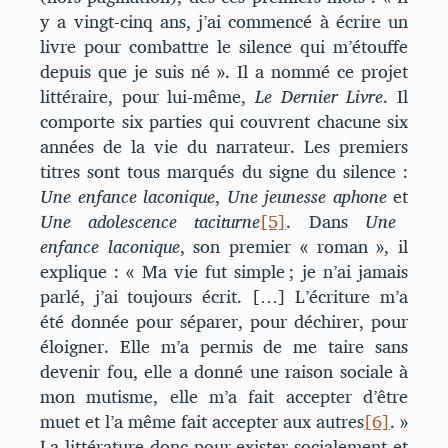
y a vingt-cinq ans, j’ai commencé à écrire un
livre pour combattre le silence qui m’étouffe
depuis que je suis né ». Il a nommé ce projet
littéraire, pour lui-même,
Le Dernier Livre
. Il
comporte six parties qui couvrent chacune six
années de la vie du narrateur. Les premiers
titres sont tous marqués du signe du silence :
Une enfance laconique
,
Une jeunesse aphone
et
Une adolescence taciturne
[5]
. Dans
Une
enfance laconique
, son premier « roman », il
explique : « Ma vie fut simple ; je n’ai jamais
parlé, j’ai toujours écrit. […] L’écriture m’a
été donnée pour séparer, pour déchirer, pour
éloigner. Elle m’a permis de me taire sans
devenir fou, elle a donné une raison sociale à
mon mutisme, elle m’a fait accepter d’être
muet et l’a même fait accepter aux autres
[6]
. »
La littérature donc pour exister socialement et