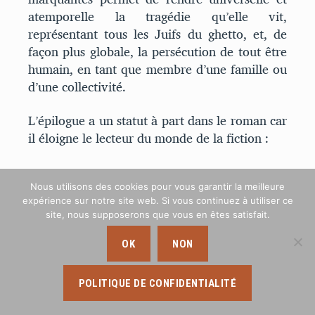
atemporelle la tragédie qu’elle vit,
représentant tous les Juifs du ghetto, et, de
façon plus globale, la persécution de tout être
humain, en tant que membre d’une famille ou
d’une collectivité.
L’épilogue a un statut à part dans le roman car
il éloigne le lecteur du monde de la fiction :
1945.
Nous utilisons des cookies pour vous garantir la meilleure
expérience sur notre site web. Si vous continuez à utiliser ce
Dix-sept ans plus tard, Ercilia est tombée
site, nous supposerons que vous en êtes satisfait.
enceinte et je suis né à mon tour. Martha
OK
NON
est devenue ma tante, Juanjo est devenu
mon oncle – et Vicente et Rosita sont
devenus mes grands-parents. (p. 187)
POLITIQUE DE CONFIDENTIALITÉ