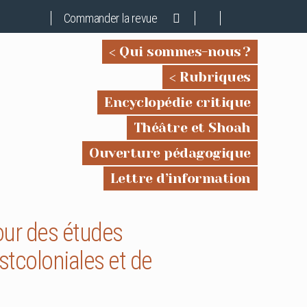
Commander la revue
Qui sommes-nous ?
Rubriques
Encyclopédie critique
Théâtre et Shoah
Ouverture pédagogique
Lettre d’information
our des études
stcoloniales et de