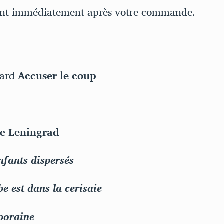
et
ent immédiatement après votre commande.
de
genre
nard
Accuser le coup
de Leningrad
nfants dispersés
e est dans la cerisaie
poraine