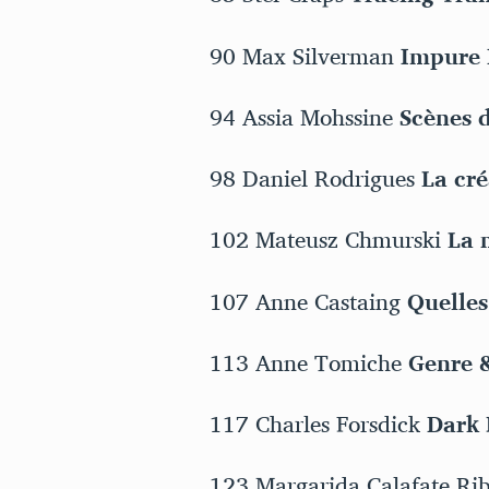
90 Max Silverman
Impure 
94 Assia Mohssine
Scènes 
98 Daniel Rodrigues
La cré
102 Mateusz Chmurski
La 
107 Anne Castaing
Quelles
113 Anne Tomiche
Genre 
117 Charles Forsdick
Dark 
123 Margarida Calafate Ri