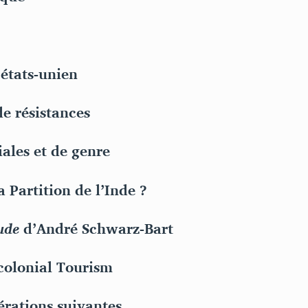
états-unien
e résistances
ales et de genre
 Partition de l’Inde ?
ude
d’André Schwarz-Bart
colonial Tourism
érations suivantes