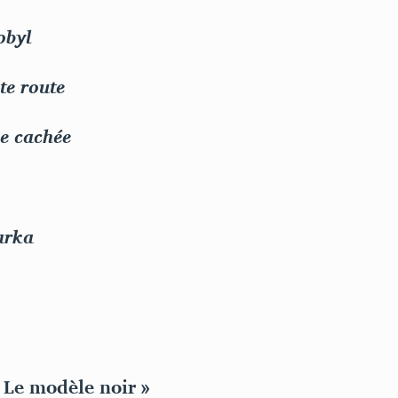
obyl
te route
e cachée
arka
 Le modèle noir »