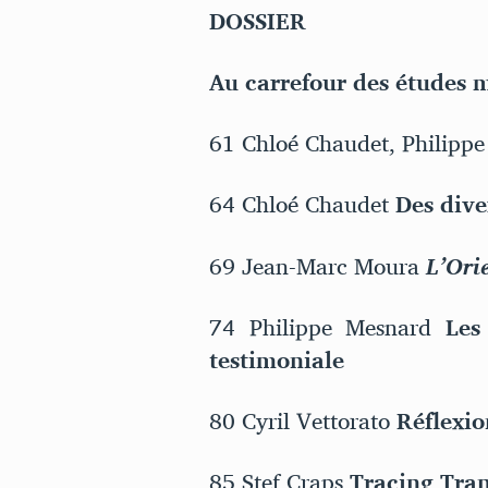
DOSSIER
Au carrefour des études m
61 Chloé Chaudet, Philip
64 Chloé Chaudet
Des dive
69 Jean-Marc Moura
L’Ori
74 Philippe Mesnard
Les
testimoniale
80 Cyril Vettorato
Réflexi
85 Stef Craps
Tracing Tran