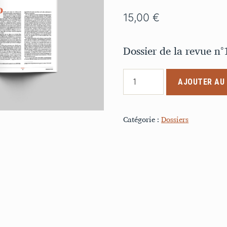
15,00
€
Dossier de la revue n°
quantité
AJOUTER AU 
de
N°
Catégorie :
Dossiers
10
Au
carrefour
des
études
mémorielles,
postcoloniales