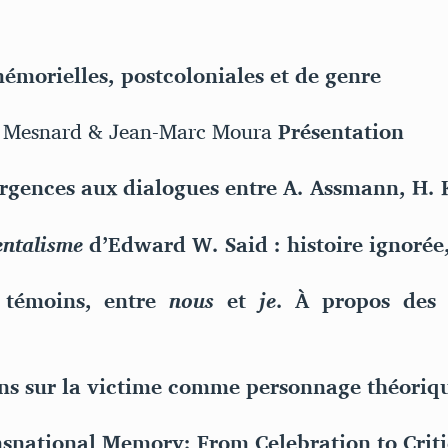
émorielles, postcoloniales et de genre
pe Mesnard & Jean-Marc Moura
Présentation
rgences aux dialogues entre A. Assmann, H. 
entalisme
d’Edward W. Said : histoire ignorée
 témoins, entre
nous
et
je
. À propos des 
ons sur la victime comme personnage théoriq
snational Memory: From Celebration to Crit