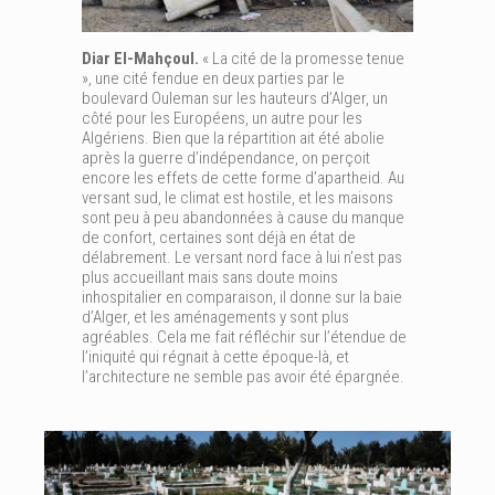
Diar El-Mahçoul.
« La cité de la promesse tenue
», une cité fendue en deux parties par le
boulevard Ouleman sur les hauteurs d’Alger, un
côté pour les Européens, un autre pour les
Algériens. Bien que la répartition ait été abolie
après la guerre d’indépendance, on perçoit
encore les effets de cette forme d’apartheid. Au
versant sud, le climat est hostile, et les maisons
sont peu à peu abandonnées à cause du manque
de confort, certaines sont déjà en état de
délabrement. Le versant nord face à lui n’est pas
plus accueillant mais sans doute moins
inhospitalier en comparaison, il donne sur la baie
d’Alger, et les aménagements y sont plus
agréables. Cela me fait réfléchir sur l’étendue de
l’iniquité qui régnait à cette époque-là, et
l’architecture ne semble pas avoir été épargnée.