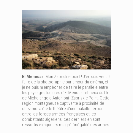
El Menouar
. Mon Zabriskie point ! J’en suis venu à
faire de la photographie par amour du cinéma, et
je ne puis m’empêcher de faire le parallèle entre
les paysages lunaires d’El Menouar et ceux du film
de Michelangelo Antonioni : Zabriskie Point. Cette
région montagneuse captivante à proximité de
chez moi a été le théâtre d’une bataille féroce
entre les forces armées françaises et les
combattants algériens, ces derniers en sont
ressortis vainqueurs malgré l’inégalité des armes.