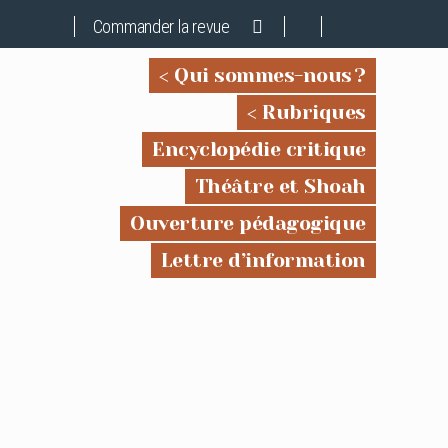
Commander la revue
Qui sommes-nous ?
Rubriques
Encyclopédie critique
Théâtre et Shoah
Ouverture pédagogique
Lettre d’information