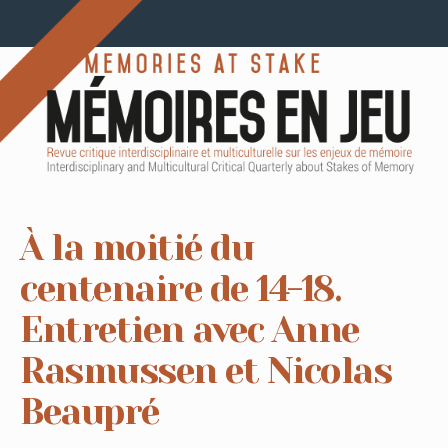
À la moitié du
centenaire de 14-18.
Entretien avec Anne
Rasmussen et Nicolas
Beaupré