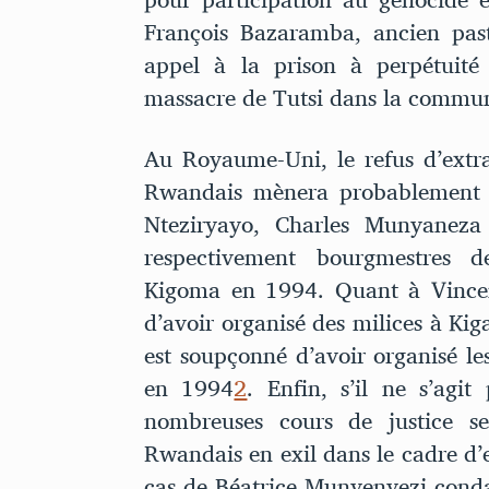
François Bazaramba, ancien pas
appel à la prison à perpétuité
massacre de Tutsi dans la commu
Au Royaume-Uni, le refus d’extr
Rwandais mènera probablement
Nteziryayo, Charles Munyaneza 
respectivement bourgmestres
Kigoma en 1994. Quant à Vincent
d’avoir organisé des milices à Kig
est soupçonné d’avoir organisé le
en 1994
2
. Enfin, s’il ne s’agi
nombreuses cours de justice se
Rwandais en exil dans le cadre d’en
cas de Béatrice Munyenyezi cond