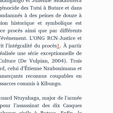
ukangango et Julienne Mukabutera
génocide des Tutsi à Butare et dans
condamnés à des peines de douze à
ion historique et symbolique est
ce procès ainsi que par différents
 l’événement. L’ONG RCN-Justice et
t l’intégralité du procès
1
. À partir
éalisée une série exceptionnelle de
Culture (De Vulpian, 2004). Trois
ord, celui d’Étienne Nzabonimana et
merçants reconnus coupables en
assacres commis à Kibungo.
ernard Ntuyahaga, major de l’armée
ur l’assassinat des dix Casques
breux civils à Butare. Enfin, le