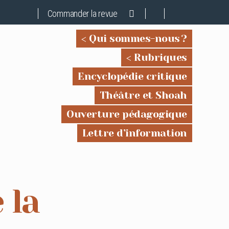
Commander la revue
Qui sommes-nous ?
Rubriques
Encyclopédie critique
Théâtre et Shoah
Ouverture pédagogique
Lettre d’information
 la