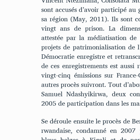
Vincent Ntezimana, Consolata M
sont accusés d’avoir participé au 
sa région (May, 2011). Ils sont 
vingt ans de prison. La dimens
attestée par la médiatisation de 
projets de patrimonialisation de
Démocratie enregistre et retranscri
de ces enregistrements est aussi r
vingt-cinq émissions sur France-
autres procès suivront. Tout d’ab
Samuel Ndashyikirwa, deux com
2005 de participation dans les m
Se déroule ensuite le procès de B
rwandaise, condamné en 2007 po
bleus belges à Kigali et de nom