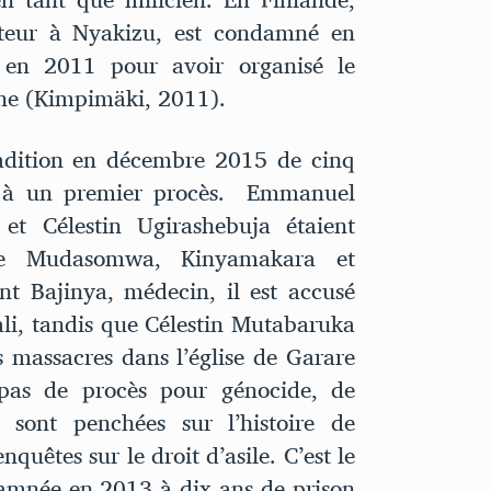
teur à Nyakizu, est condamné en
 en 2011 pour avoir organisé le
ne (Kimpimäki, 2011).
adition en décembre 2015 de cinq
 à un premier procès. Emmanuel
et Célestin Ugirashebuja étaient
 de Mudasomwa, Kinyamakara et
 Bajinya, médecin, il est accusé
ali, tandis que Célestin Mutabaruka
s massacres dans l’église de Garare
t pas de procès pour génocide, de
 sont penchées sur l’histoire de
quêtes sur le droit d’asile. C’est le
amnée en 2013 à dix ans de prison