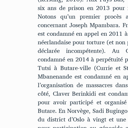
six ans de prison en 2013 pour 
Notons qu’un premier procès 
concernant Joseph Mpambara. Frè
est condamné en appel en 2011 à l
néerlandaise pour torture (et non 
déclarée incompétente). Au 
condamné en 2014 à perpétuité po
Tutsi à Butare-ville (Currie et 
Mbanenande est condamné en app
l’organisation de massacres dan
côté, Claver Berinkidi est conda
pour avoir participé et organis
Butare. En Norvège, Sadi Bugingo
du district d’Oslo à vingt et un
pour participation au génocide e