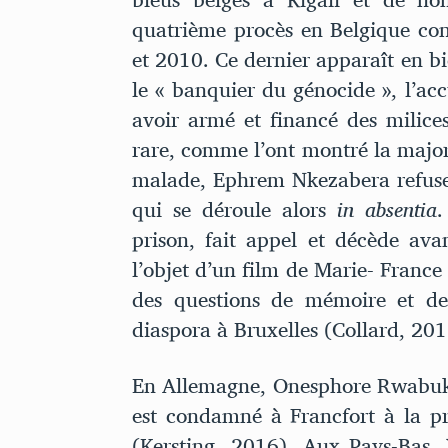
quatrième procès en Belgique c
et 2010. Ce dernier apparaît en b
le « banquier du génocide », l’acc
avoir armé et financé des milices
rare, comme l’ont montré la majo
malade, Ephrem Nkezabera refuse 
qui se déroule alors
in absentia
.
prison, fait appel et décède avan
l’objet d’un film de Marie- France
des questions de mémoire et de
diaspora à Bruxelles (Collard, 201
En Allemagne, Onesphore Rwabu
est condamné à Francfort à la p
(Kersting, 2016). Aux Pays-Bas