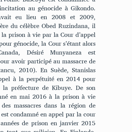
incitation au génocide à Gikondo.
avait eu lieu en 2008 et 2009,
re du célèbre Obed Ruzindana, il
a prison à vie par la Cour d’appel
pour génocide, la Cour s’étant alors
Canada, Désiré Munyaneza est
ur avoir participé au massacre de
Stancu, 2010). En Suède, Stanislas
el à la perpétuité en 2014 pour
s la préfecture de Kibuye. De son
mné en mai 2016 à la prison à vie
é des massacres dans la région de
 est condamné en appel par la cour
e années de prison en janvier 2015
n tant que milicien. En Finlande,