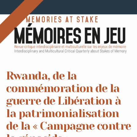
Rwanda, de la
commémoration de la
guerre de Libération à
la patrimonialisation
de la « Campagne contre