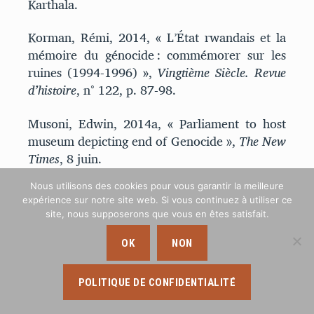
Karthala.
Korman, Rémi, 2014, « L’État rwandais et la
mémoire du génocide : commémorer sur les
ruines (1994-1996) »,
Vingtième Siècle. Revue
d’histoire
, n° 122, p. 87-98.
Musoni, Edwin, 2014a, « Parliament to host
museum depicting end of Genocide »,
The New
Times
, 8 juin.
Nous utilisons des cookies pour vous garantir la meilleure
Musoni, Edwin, 2014b, « How RPA deployed
expérience sur notre site web. Si vous continuez à utiliser ce
600 soldiers in the heart of Kigali against all
site, nous supposerons que vous en êtes satisfait.
odds »,
The New Times
, 3 juillet.
OK
NON
Ndahiro, Logan, 2017, « The RPA’s quest to
stop Genocide and subsequent liberation of
POLITIQUE DE CONFIDENTIALITÉ
Rwanda »,
The New Times
, 5 juillet.