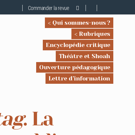
Commander la revue
Qui sommes-nous ?
Rubriques
Encyclopédie critique
Théâtre et Shoah
Ouverture pédagogique
Lettre d’information
tag
. La