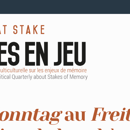
onntag
au
Frei