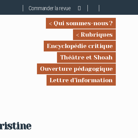
Commander la revue
Qui sommes-nous ?
Rubriques
Encyclopédie critique
Théâtre et Shoah
Ouverture pédagogique
Lettre d’information
ristine