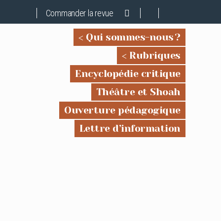
Commander la revue
Qui sommes-nous ?
Rubriques
Encyclopédie critique
Théâtre et Shoah
Ouverture pédagogique
Lettre d’information