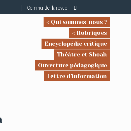
Commander la revue
Qui sommes-nous ?
Rubriques
Encyclopédie critique
Théâtre et Shoah
Ouverture pédagogique
Lettre d’information
a