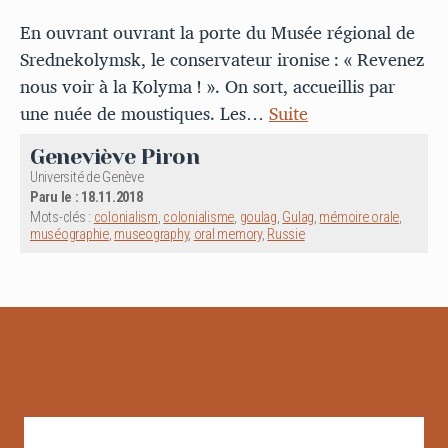
En ouvrant ouvrant la porte du Musée régional de
Srednekolymsk, le conservateur ironise : « Revenez
nous voir à la Kolyma ! ». On sort, accueillis par
une nuée de moustiques. Les…
Suite
Geneviève Piron
Université de Genève
Paru le : 18.11.2018
Mots-clés :
colonialism
,
colonialisme
,
goulag
,
Gulag
,
mémoire orale
,
muséographie
,
museography
,
oral memory
,
Russie