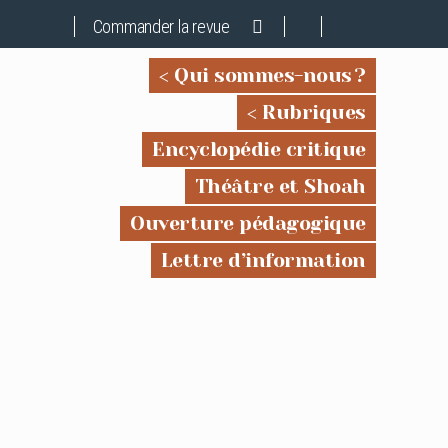
Commander la revue
Qui sommes-nous ?
Rubriques
Encyclopédie critique
Théâtre et Shoah
Ouverture pédagogique
Lettre d’information