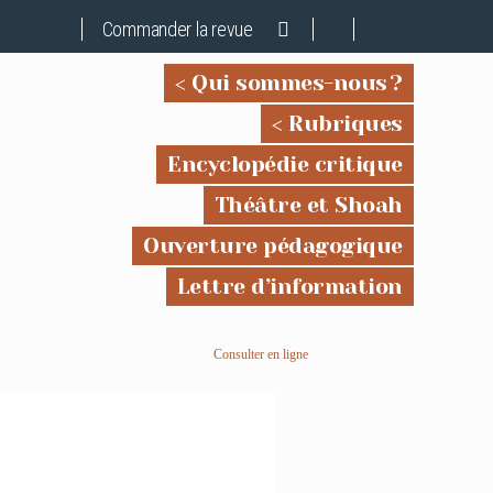
Commander la revue
Qui sommes-nous ?
Rubriques
Encyclopédie critique
Théâtre et Shoah
Ouverture pédagogique
Lettre d’information
Consulter en ligne