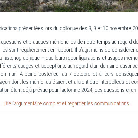
cations présentées lors du colloque des 8, 9 et 10 novembre 20
es questions et pratiques mémorielles de notre temps au regard 
elles sont régulièrement en rapport. Il s’agit moins de considére
ou historiographique – que leurs reconfigurations et usages mémor
 différents usages et acceptions, au regard d’un domaine aussi s
ommun. À peine postérieur au 7 octobre et à leurs conséquenc
façon dont les mémoires étaient et allaient être interpellées et
tion étant déjà prévue pour l’automne 2024, ces questions-ci en 
Lire l’argumentaire complet et regarder les communications