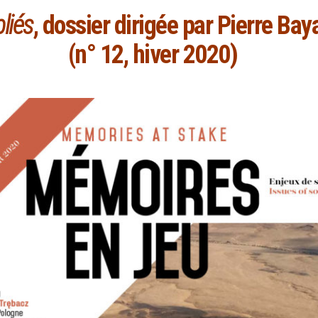
liés
, dossier dirigée par Pierre Ba
(n° 12, hiver 2020)