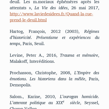
deuil. Les m.moriaux éphémères après les
attentats »,
La Vie des idées
, 26 mai 2017,
http://www.laviedesidees.fr/Quand-la-rue-
prend-le-deuil.html
Hartog, François, 2012 (2003),
Régimes
d’historicité. Présentisme et expériences du
temps
, Paris, Seuil.
Levine, Peter A., 2016,
Trauma et mémoire
,
Malakoff, Interéditions.
Prochasson, Christophe, 2008,
L’Empire des
émotions. Les historiens dans la mêlée
, Paris,
Demopolis.
Salom., Karine, 2010,
L’ouragan homicide.
e
L’attentat politique au XIX
siècle
, Seyssel,
Champ Vallon.