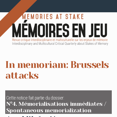
In memoriam: Brussels
attacks
Cette notice fait partie du dossier:
N°4. Mémorialisations immédiates /
Spontaneous memorialization