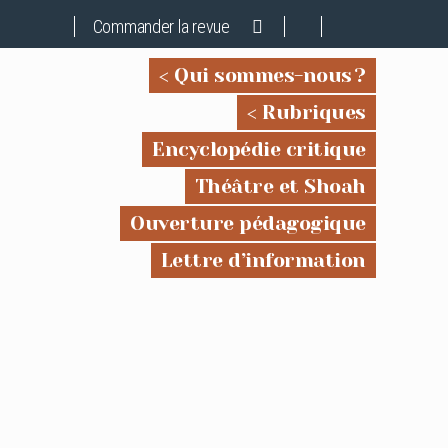
Commander la revue
Qui sommes-nous ?
Rubriques
Encyclopédie critique
Théâtre et Shoah
Ouverture pédagogique
Lettre d’information