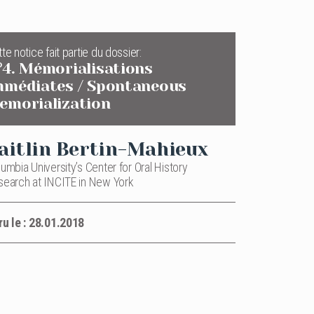
te notice fait partie du dossier:
°4. Mémorialisations
mmédiates / Spontaneous
emorialization
aitlin Bertin-Mahieux
umbia University’s Center for Oral History
search at INCITE in New York
ru le : 28.01.2018