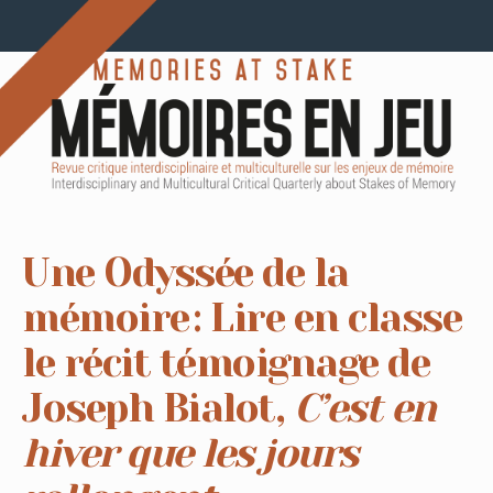
Une Odyssée de la
mémoire : Lire en classe
le récit témoignage de
Joseph Bialot,
C’est en
hiver que les jours