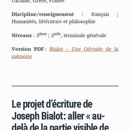
Ukraine, Grèce, France
Discipline/enseignement
: français ;
Humanités, littérature et philosophie
ème
nde
Niveaux
: 3
; 2
, terminale générale
Version PDF
:
Bialot – Une Odyssée de la
mémoire
Le projet d’écriture de
Joseph Bialot : aller « au-
delà de la partie visible de