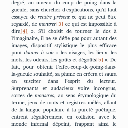
degré, au niveau du coup de poing dans la
gueule, sans chercher d’explications, qu’il faut
essayer de
rendre présent
ce qui ne peut être
regardé, de
montrer
[3]
ce qui est impossible à
dire
[4]
». S’il choisit de tourner le dos à
l’imaginaire, il ne se défie pas pour autant des
images, dispositif stylistique le plus efficace
pour
donner à voir
« les visages, les lieux, les
mots, les odeurs, les goûts et dégoûts
[5]
». De
fait, pour obtenir l’effet-coup-de-poing-dans-
la-gueule souhaité, sa plume en créera et saura
en susciter dans l’esprit du lecteur.
Surprenants et audacieux voire incongrus,
sortes de
monstres
, au sens étymologique du
terme, jeux de mots et registres mêlés, allant
de la langue populaire à la pureté poétique,
entrent régulièrement en collision avec le
monde infernal dépeint, frappant ainsi le