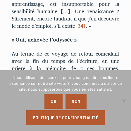
apprentissage, est insupportable pour la
sensibilité humaine […]. Une renaissance ?
Sûrement, encore faudrait-il que j’en découvre
le mode d’emploi, s’il existe
[34]
. »
« Oui, achevée l’odyssée »
Au terme de ce voyage de retour coïncidant
avec la fin du temps de l’écriture, en une
prière à la mémoire de « ces hommes,
abandonnés de tous, [qui] ont flambé au cœur
Nous utilisons des cookies pour vous garantir la meilleure
de l’Europe du XXème siècle
[35]
», en des
expérience sur notre site web. Si vous continuez à utiliser ce
lignes d’une poésie bouleversante où les
site, nous supposerons que vous en êtes satisfait.
oppositions et les clair-obscur déchirent la
OK
NON
conscience du lecteur, Joseph Bialot, qui a
abandonné ici l’humour noir et grinçant, crie
et pleure
[36]
la fin d’un peuple et la fin d’un
POLITIQUE DE CONFIDENTIALITÉ
monde, pour ne pas dire du monde :