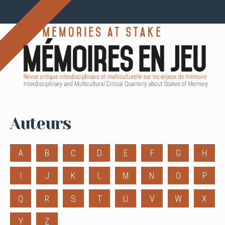
Auteurs
A
B
C
D
E
F
G
H
I
J
K
L
M
N
O
P
Q
R
S
T
U
V
W
X
Y
Z