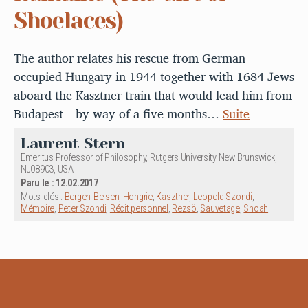
Shoelaces)
The author relates his rescue from German
occupied Hungary in 1944 together with 1684 Jews
aboard the Kasztner train that would lead him from
Budapest—by way of a five months…
Suite
Laurent Stern
Emeritus Professor of Philosophy, Rutgers University New Brunswick,
NJ08903, USA
Paru le : 12.02.2017
Mots-clés :
Bergen-Belsen
,
Hongrie
,
Kasztner
,
Leopold Szondi
,
Mémoire
,
Peter Szondi
,
Récit personnel
,
Rezsö
,
Sauvetage
,
Shoah