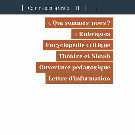
Commander la revue
Qui sommes-nous ?
Rubriques
Encyclopédie critique
Théâtre et Shoah
Ouverture pédagogique
Lettre d’information