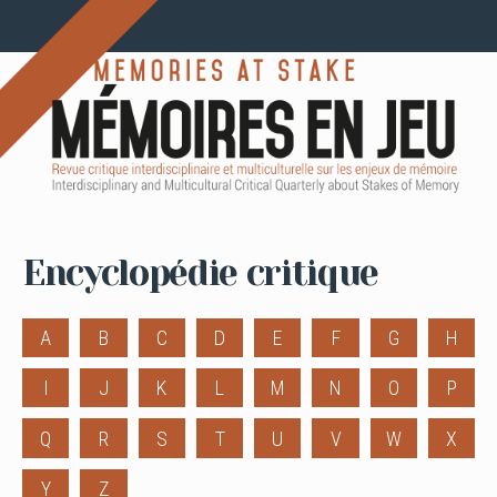
Encyclopédie critique
A
B
C
D
E
F
G
H
I
J
K
L
M
N
O
P
Q
R
S
T
U
V
W
X
Y
Z