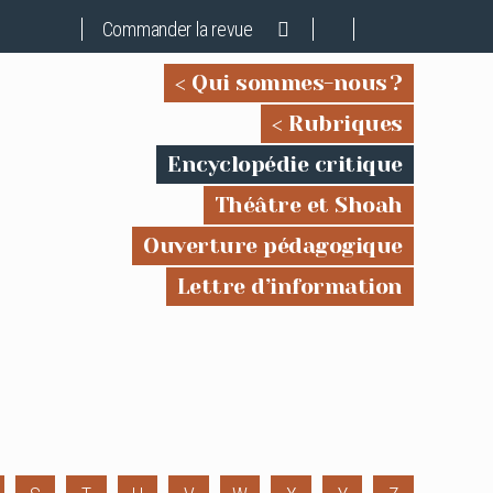
Commander la revue
Qui sommes-nous ?
Rubriques
Encyclopédie critique
Théâtre et Shoah
Ouverture pédagogique
Lettre d’information