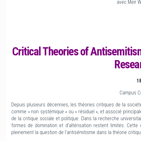
avec Meïr Wa
Critical Theories of Antisemit
Resea
18
Campus Con
Depuis plusieurs décennies, les théories critiques de la soci
comme « non systémique » ou « résiduel », et associé principa
de la critique sociale et politique. Dans la recherche universitai
formes de domination et d’altérisation restent limités. Cette
pleinement la question de l’antisémitisme dans la théorie criti