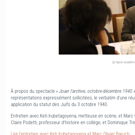
@ région académi
À propos du spectacle «
Jouer l’archive, octobre-décembre 1940 
représentations expressément sollicitées, le verbatim d’une réu
application du statut des Juifs du 3 octobre 1940.
Entretien avec Keti Irubetagoyena, metteuse en scène, et Marc Ol
Claire Podetti, professeur d’histoire en collège, et Dominique 
Lire l’entretien avec Keti Irubetagoyena et Marc Olivier Baruch