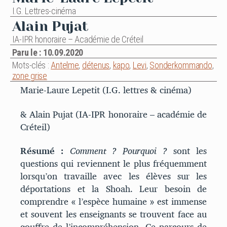
I.G. Lettres-cinéma
Alain Pujat
IA-IPR honoraire – Académie de Créteil
Paru le : 10.09.2020
Mots-clés :
Antelme
,
détenus
,
kapo
,
Levi
,
Sonderkommando
,
zone grise
Marie-Laure Lepetit (I.G. lettres & cinéma)
& Alain Pujat (IA-IPR honoraire – académie de
Créteil)
Résumé :
Comment ? Pourquoi ?
sont les
questions qui reviennent le plus fréquemment
lorsqu’on travaille avec les élèves sur les
déportations et la Shoah. Leur besoin de
comprendre « l’espèce humaine » est immense
et souvent les enseignants se trouvent face au
gouffre de l’incompréhension. Ce parcours de