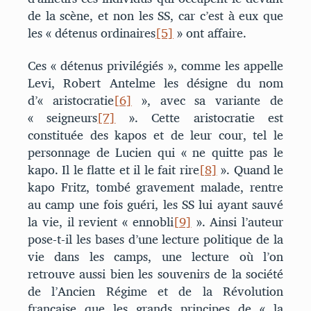
de la scène, et non les SS, car c’est à eux que
les « détenus ordinaires
[5]
» ont affaire.
Ces « détenus privilégiés », comme les appelle
Levi, Robert Antelme les désigne du nom
d’« aristocratie
[6]
», avec sa variante de
« seigneurs
[7]
». Cette aristocratie est
constituée des kapos et de leur cour, tel le
personnage de Lucien qui « ne quitte pas le
kapo. Il le flatte et il le fait rire
[8]
». Quand le
kapo Fritz, tombé gravement malade, rentre
au camp une fois guéri, les SS lui ayant sauvé
la vie, il revient « ennobli
[9]
». Ainsi l’auteur
pose-t-il les bases d’une lecture politique de la
vie dans les camps, une lecture où l’on
retrouve aussi bien les souvenirs de la société
de l’Ancien Régime et de la Révolution
française que les grands principes de « la