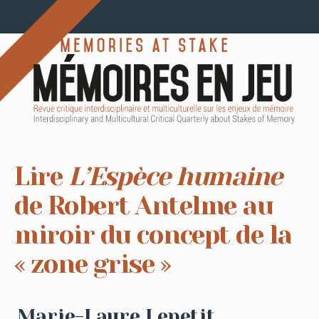
Lire
L’Espèce humaine
de Robert Antelme au
miroir du concept de la
« zone grise »
Marie-Laure Lepetit