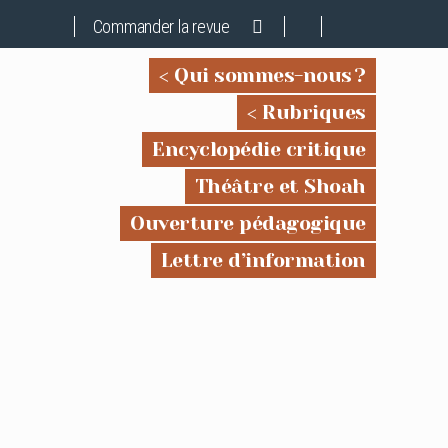
Commander la revue
Qui sommes-nous ?
Rubriques
Encyclopédie critique
Théâtre et Shoah
Ouverture pédagogique
Lettre d’information