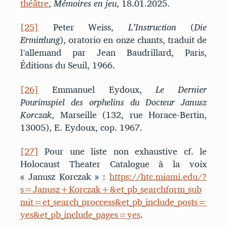
théâtre
,
Mémoires en jeu
, 18.01.2025.
[25]
Peter Weiss,
L’Instruction
(
Die
Ermittlung
), oratorio en onze chants, traduit de
l’allemand par Jean Baudrillard, Paris,
Éditions du Seuil, 1966.
[26]
Emmanuel Eydoux,
Le Dernier
Pourimspiel des orphelins du Docteur Janusz
Korczak
, Marseille (132, rue Horace-Bertin,
13005), E. Eydoux, cop. 1967.
[27]
Pour une liste non exhaustive cf. le
Holocaust Theater Catalogue à la voix
« Janusz Korczak » :
https://htc.miami.edu/?
s=Janusz+Korczak+&et_pb_searchform_sub
mit=et_search_proccess&et_pb_include_posts=
yes&et_pb_include_pages=yes
.