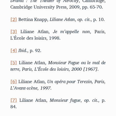
Drama : The Theater of Atrocity
, Cambridge,
Cambridge University Press, 2009, pp. 65-70.
[2]
Bettina Knapp,
Liliane Atlan
,
op. cit
., p. 10.
[3]
Liliane Atlan,
Je m’appelle non
, Paris,
L’École des loisirs, 1998.
[4]
Ibid
., p. 92.
[5]
Liliane Atlan,
Monsieur Fugue ou le mal de
terre, Paris, L’École des loisirs, 2000 [1967].
[6]
Liliane Atlan,
Un opéra pour Terezin, Paris,
L’Avant-scène, 1997.
[7]
Liliane Atlan,
Monsieur fugue
,
op. cit
., p.
84.