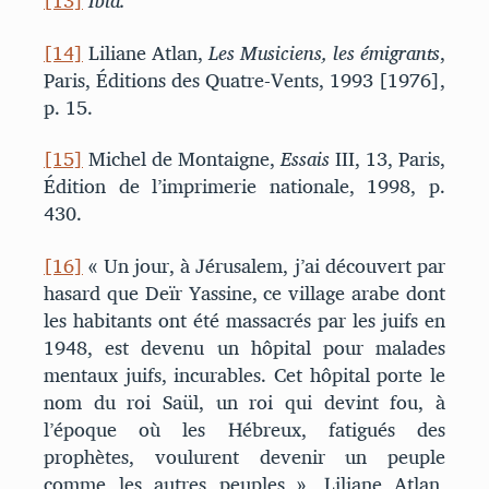
[13]
Ibid.
[14]
Liliane Atlan,
Les Musiciens, les émigrants
,
Paris, Éditions des Quatre-Vents, 1993 [1976],
p. 15.
[15]
Michel de Montaigne,
Essais
III, 13, Paris,
Édition de l’imprimerie nationale, 1998, p.
430.
[16]
« Un jour, à Jérusalem, j’ai découvert par
hasard que Deïr Yassine, ce village arabe dont
les habitants ont été massacrés par les juifs en
1948, est devenu un hôpital pour malades
mentaux juifs, incurables. Cet hôpital porte le
nom du roi Saül, un roi qui devint fou, à
l’époque où les Hébreux, fatigués des
prophètes, voulurent devenir un peuple
comme les autres peuples », Liliane Atlan,