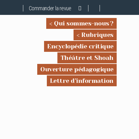
Commander la revue
Qui sommes-nous ?
Rubriques
Encyclopédie critique
Théâtre et Shoah
Ouverture pédagogique
Lettre d’information