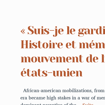
« Suis-je le gard
Histoire et mém
mouvement de li
états-unien
African-american mobilizations, from 
era became high stakes in a war of mem
dominant narrative of the…
Suite