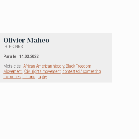
Olivier Maheo
IHTP-CNRS
Paru le : 14.03.2022
Mots-clés :
African American history
,
Black Freedom
Movement.
,
Civil rights movement
,
contested / contesting
memories
,
historiography