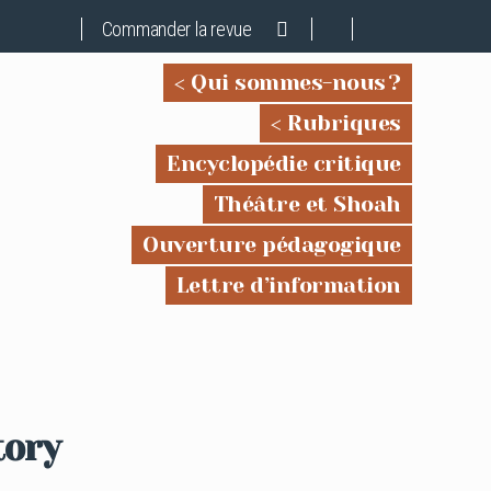
Commander la revue
Qui sommes-nous ?
Rubriques
Encyclopédie critique
Théâtre et Shoah
Ouverture pédagogique
Lettre d’information
tory