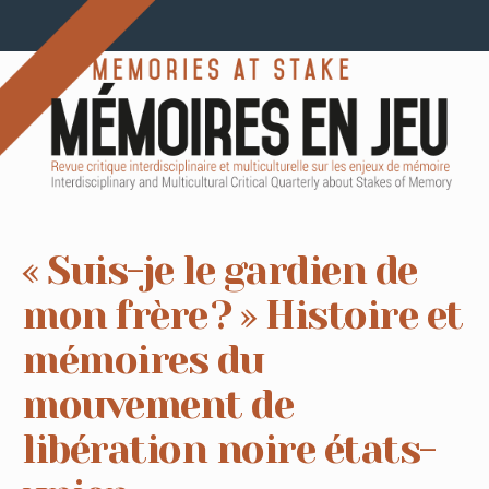
« Suis-je le gardien de
mon frère ? » Histoire et
mémoires du
mouvement de
libération noire états-