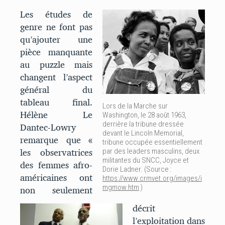
Les études de
genre ne font pas
qu’ajouter une
pièce manquante
au puzzle mais
changent l’aspect
général du
tableau final.
Lors de la Marche sur
Hélène Le
Washington, le 28 août 1963,
Dantec-Lowry
derrière la tribune dressée
devant le Lincoln Memorial,
remarque que «
tribune occupée essentiellement
les observatrices
par des leaders masculins, deux
militantes du SNCC, Joyce et
des femmes afro-
Dorie Ladner. (Source :
américaines ont
https://www.crmvet.org/images/i
non seulement
mgmow.htm
)
décrit
l’exploitation dans