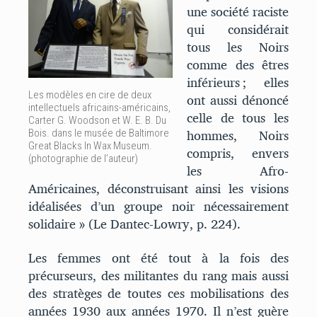
une société raciste
qui considérait
tous les Noirs
comme des êtres
inférieurs ; elles
Les modèles en cire de deux
ont aussi dénoncé
intellectuels africains-américains,
celle de tous les
Carter G. Woodson et W. E. B. Du
hommes, Noirs
Bois. dans le musée de Baltimore
Great Blacks In Wax Museum.
compris, envers
(photographie de l’auteur)
les Afro-
Américaines, déconstruisant ainsi les visions
idéalisées d’un groupe noir nécessairement
solidaire » (Le Dantec-Lowry, p. 224).
Les femmes ont été tout à la fois des
précurseurs, des militantes du rang mais aussi
des stratèges de toutes ces mobilisations des
années 1930 aux années 1970. Il n’est guère