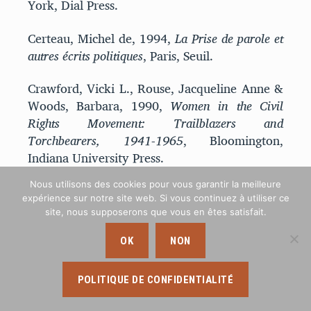
York, Dial Press.
Certeau, Michel de, 1994,
La Prise de parole et
autres écrits politiques
, Paris, Seuil.
Crawford, Vicki L., Rouse, Jacqueline Anne &
Woods, Barbara, 1990,
Women in the Civil
Rights Movement: Trailblazers and
Torchbearers, 1941-1965
, Bloomington,
Indiana University Press.
Nous utilisons des cookies pour vous garantir la meilleure
Degraef, V.ronique, 1990, « Le pouvoir passe
expérience sur notre site web. Si vous continuez à utiliser ce
partout »,
Les cahiers du GRIF
, 1990, vol. 45,
site, nous supposerons que vous en êtes satisfait.
no 1, p. 105‑115.
OK
NON
Diamond, Andrew J. & Ndiaye, Pap, 2013,
Histoire de Chicago
, Paris, Fayard.
POLITIQUE DE CONFIDENTIALITÉ
Fabre, Geneviève & O’Meally, Robert, 1994,