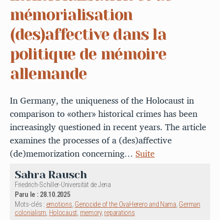
mémorialisation
(des)affective dans la
politique de mémoire
allemande
In Germany, the uniqueness of the Holocaust in
comparison to «other» historical crimes has been
increasingly questioned in recent years. The article
examines the processes of a (des)affective
(de)memorization concerning…
Suite
Sahra Rausch
Friedrich-Schiller-Universität de Jena
Paru le : 28.10.2025
Mots-clés :
emotions
,
Genocide of the OvaHerero and Nama
,
German
colonialism
,
Holocaust
,
memory
,
reparations