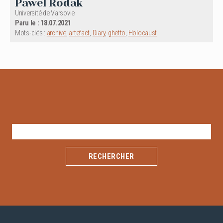
Pawel Rodak
Université de Varsovie
Paru le : 18.07.2021
Mots-clés :
archive
,
artefact
,
Diary
,
ghetto
,
Holocaust