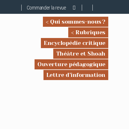
Commander la revue
Qui sommes-nous ?
Rubriques
Encyclopédie critique
Théâtre et Shoah
Ouverture pédagogique
Lettre d’information