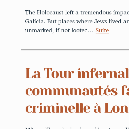
The Holocaust left a tremendous impac
Galicia. But places where Jews lived a
unmarked, if not looted…
Suite
La Tour inferna
communautés fac
criminelle à Lo